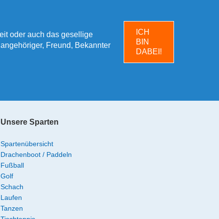
ICH
heit oder auch das gesellige
BIN
enangehöriger, Freund, Bekannter
DABEI!
Unsere Sparten
Spartenübersicht
Drachenboot / Paddeln
Fußball
Golf
Schach
Laufen
Tanzen