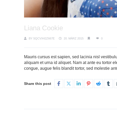
Liana Cookie
BY
SQCVX42Z667E
20. MÄRZ 2015
0
Mauris cursus est sapien, sed lacinia nisl vestibulum
aliquam et urna id aliquet. Nam at ante eu tortor el
congue, augue felis blandit tortor, sed molestie an
Share this post