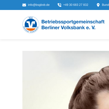
info@bsgbvb.de
+49 30 683 27 832
Bunde