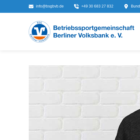
info@bsgbvb.de
+49 30 683 27 832
Bunde