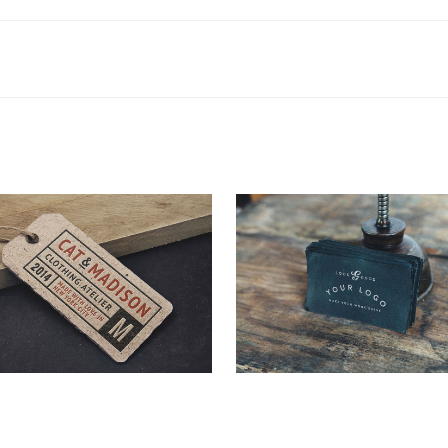
age Label Tag
Black Logo Design
Concepts
,
Mockup
Concepts
,
Lo