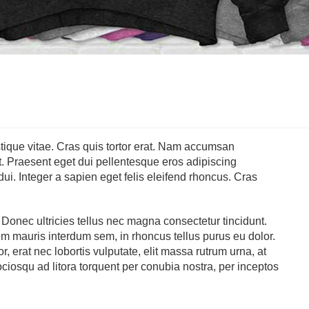
tristique vitae. Cras quis tortor erat. Nam accumsan
t. Praesent eget dui pellentesque eros adipiscing
dui. Integer a sapien eget felis eleifend rhoncus. Cras
 Donec ultricies tellus nec magna consectetur tincidunt.
sem mauris interdum sem, in rhoncus tellus purus eu dolor.
, erat nec lobortis vulputate, elit massa rutrum urna, at
sociosqu ad litora torquent per conubia nostra, per inceptos