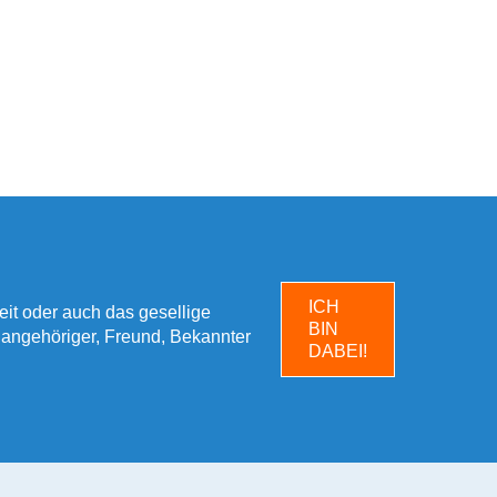
ICH
heit oder auch das gesellige
BIN
enangehöriger, Freund, Bekannter
DABEI!