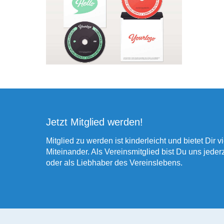
DVD Envlope
Concepts
Jetzt Mitglied werden!
Mitglied zu werden ist kinderleicht und bietet Dir v
Miteinander. Als Vereinsmitglied bist Du uns jede
oder als Liebhaber des Vereinslebens.