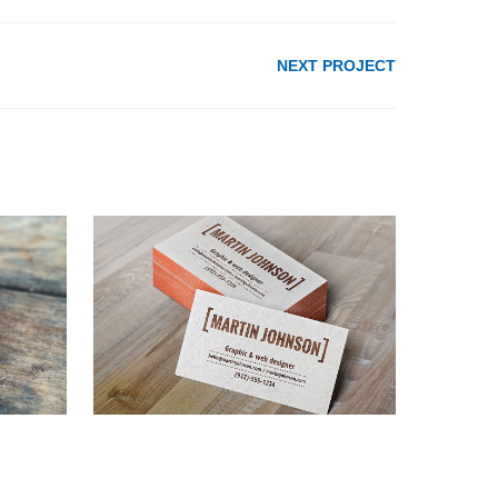
NEXT PROJECT
Orange BusinessCard
go
Business Cards
,
Concepts